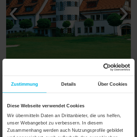
Zustimmung
Details
Über Cookies
DETTAGLI
Diese Webseite verwendet Cookies
AMBIENTE TAGLIO A SEGMENTO
CLASSI
Wir übermitteln Daten an Drittanbieter, die uns helfen,
D'ARCO
unser Webangebot zu verbessern. In diesem
Famiglia di
Zusammenhang werden auch Nutzungsprofile gebildet
Tegola a coda di castoro AMBIENTE
prodotto