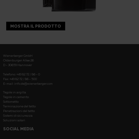
MOSTRA IL PRODOTTO
Wienerberger GmbH
Oldenburger Allee 26
D - 30659 Hannover
Telefono: +49 82 72 / 86 - 0
Fax: +49 82 72 / 86 - 500
E-mail:
info.de@wienerberger.com
Tegole in argilla
Tegole in cemento
Sottometto
Terminazione del tetto
Penetrazioni del tetto
Sistemi di siciurezza
Soluzioni solari
SOCIAL MEDIA