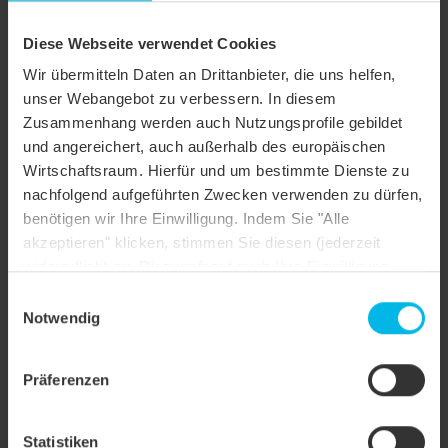
Tipologia
Diese Webseite verwendet Cookies
Casa unifamiliare
oggetto
Wir übermitteln Daten an Drittanbieter, die uns helfen,
Forma del
unser Webangebot zu verbessern. In diesem
Tetto a padiglione
tetto
Zusammenhang werden auch Nutzungsprofile gebildet
und angereichert, auch außerhalb des europäischen
Colore
nero smaltato
Wirtschaftsraum. Hierfür und um bestimmte Dienste zu
Finitura
nachfolgend aufgeführten Zwecken verwenden zu dürfen,
della
FINESSE
benötigen wir Ihre Einwilligung. Indem Sie "Alle
superficie
akzeptieren" klicken, stimmen Sie diesen (jederzeit
widerruflich) zu. Dies umfasst auch Ihre Einwilligung
Stile
Architettonicamente moderno
nach Art. 49 (1) (a) DSGVO. Sie können Ihre
costruzione
Einwilligungsauswahl
Einstellungen ändern oder die Datenverarbeitung
Notwendig
Tegola uscita tubo, Tegola uscita tubo, Tegola
ablehnen.
uscita tubo, Tegola uscita tubo, Tegola
raccordo colmo-aeratore, Tegola raccordo
Präferenzen
colmo-aeratore, Tegola raccordo colmo-
aeratore, Tegola raccordo colmo-aeratore,
Tegola di colmo, Tegola di colmo, Tegola di
Statistiken
Tipo di
colmo, Tegola di colmo, Sistemi fermaneve,