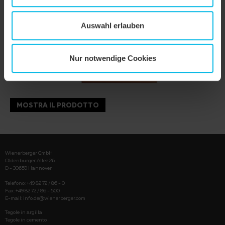
Auswahl erlauben
Nur notwendige Cookies
MOSTRA IL PRODOTTO
Wienerberger GmbH
Oldenburger Allee 26
D - 30659 Hannover
Telefono: +49 82 72 / 86 - 0
Fax: +49 82 72 / 86 - 500
E-mail:
info.de@wienerberger.com
Tegole in argilla
Tegole in cemento