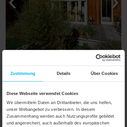
Zustimmung
Details
Über Cookies
DETTAGLI
CLASSI
DOMINO
Diese Webseite verwendet Cookies
Wir übermitteln Daten an Drittanbieter, die uns helfen,
Famiglia di
Tegola liscia
unser Webangebot zu verbessern. In diesem
prodotto
Zusammenhang werden auch Nutzungsprofile gebildet
Gruppo prodotto
Tegole
und angereichert, auch außerhalb des europäischen