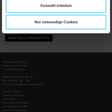
Auswahl erlauben
Nur notwendige Cookies
MOSTRA IL PRODOTTO
Wienerberger GmbH
Oldenburger Allee 26
D - 30659 Hannover
Telefono: +49 82 72 / 86 - 0
Fax: +49 82 72 / 86 - 500
E-mail:
info.de@wienerberger.com
Tegole in argilla
Tegole in cemento
Sottometto
Terminazione del tetto
Penetrazioni del tetto
Sistemi di siciurezza