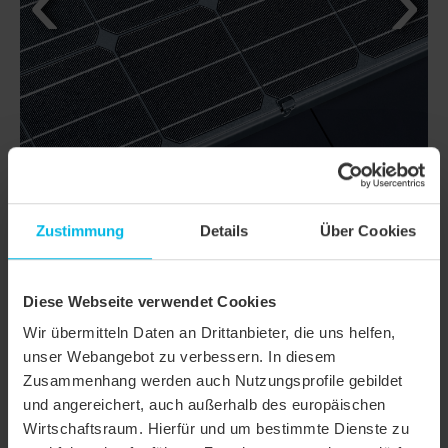
Zustimmung
Details
Über Cookies
DETTAGLI
Diese Webseite verwendet Cookies
CLASSI
DOMINO
Wir übermitteln Daten an Drittanbieter, die uns helfen,
unser Webangebot zu verbessern. In diesem
Famiglia di prodotto
Tegola liscia
Zusammenhang werden auch Nutzungsprofile gebildet
und angereichert, auch außerhalb des europäischen
Gruppo prodotto
Tegole
Wirtschaftsraum. Hierfür und um bestimmte Dienste zu
Tipologia oggetto
Condominio