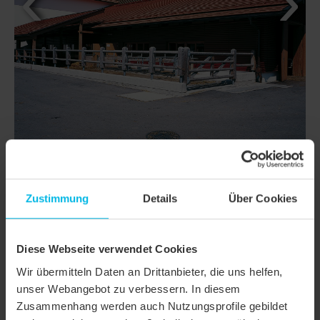
Zustimmung
Details
Über Cookies
DETTAGLI
CLASSI
DOMINO
Diese Webseite verwendet Cookies
Famiglia di
Tegola liscia
Wir übermitteln Daten an Drittanbieter, die uns helfen,
prodotto
unser Webangebot zu verbessern. In diesem
Gruppo
Zusammenhang werden auch Nutzungsprofile gebildet
Tegole
prodotto