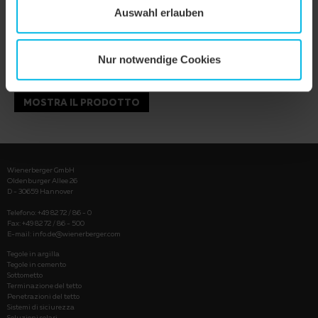
Auswahl erlauben
Nur notwendige Cookies
MOSTRA IL PRODOTTO
Wienerberger GmbH
Oldenburger Allee 26
D - 30659 Hannover
Telefono: +49 82 72 / 86 - 0
Fax: +49 82 72 / 86 - 500
E-mail:
info.de@wienerberger.com
Tegole in argilla
Tegole in cemento
Sottometto
Terminazione del tetto
Penetrazioni del tetto
Sistemi di siciurezza
Soluzioni solari