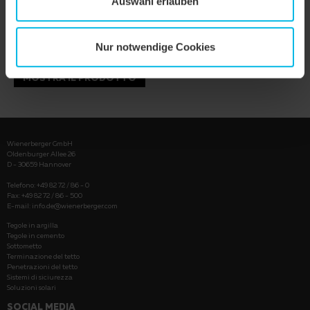
Auswahl erlauben
Nur notwendige Cookies
MOSTRA IL PRODOTTO
Wienerberger GmbH
Oldenburger Allee 26
D - 30659 Hannover
Telefono: +49 82 72 / 86 - 0
Fax: +49 82 72 / 86 - 500
E-mail:
info.de@wienerberger.com
Tegole in argilla
Tegole in cemento
Sottometto
Terminazione del tetto
Penetrazioni del tetto
Sistemi di siciurezza
Soluzioni solari
SOCIAL MEDIA