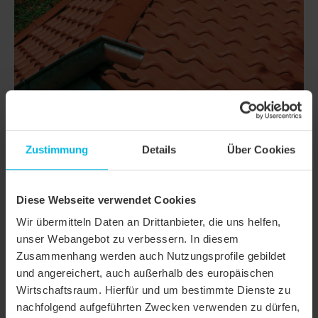
Zustimmung
Details
Über Cookies
DETTAGLI
Diese Webseite verwendet Cookies
Wir übermitteln Daten an Drittanbieter, die uns helfen,
CLASSI
FUTURA
unser Webangebot zu verbessern. In diesem
Zusammenhang werden auch Nutzungsprofile gebildet
Famiglia di prodotto
Tegola piana
und angereichert, auch außerhalb des europäischen
Gruppo prodotto
Tegole
Wirtschaftsraum. Hierfür und um bestimmte Dienste zu
nachfolgend aufgeführten Zwecken verwenden zu dürfen,
Tipologia oggetto
Casa unifamiliare