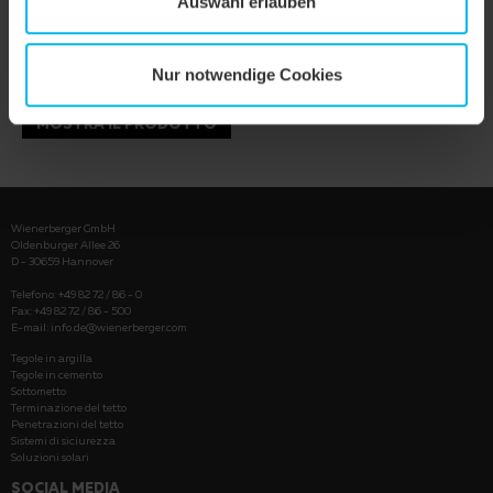
Auswahl erlauben
Nur notwendige Cookies
MOSTRA IL PRODOTTO
Wienerberger GmbH
Oldenburger Allee 26
D - 30659 Hannover
Telefono: +49 82 72 / 86 - 0
Fax: +49 82 72 / 86 - 500
E-mail:
info.de@wienerberger.com
Tegole in argilla
Tegole in cemento
Sottometto
Terminazione del tetto
Penetrazioni del tetto
Sistemi di siciurezza
Soluzioni solari
SOCIAL MEDIA