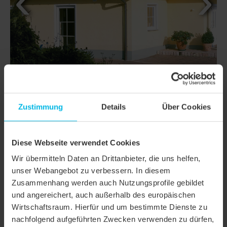
Zustimmung
Details
Über Cookies
DETTAGLI
Diese Webseite verwendet Cookies
Wir übermitteln Daten an Drittanbieter, die uns helfen,
CLASSI
FUTURA
unser Webangebot zu verbessern. In diesem
Zusammenhang werden auch Nutzungsprofile gebildet
Famiglia di prodotto
Tegola piana
und angereichert, auch außerhalb des europäischen
Gruppo prodotto
Tegole
Wirtschaftsraum. Hierfür und um bestimmte Dienste zu
nachfolgend aufgeführten Zwecken verwenden zu dürfen,
Tipologia oggetto
Casa unifamiliare