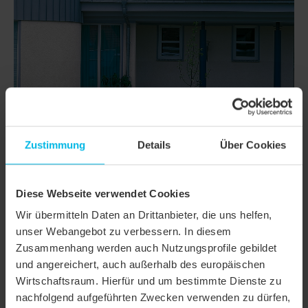
Zustimmung
Details
Über Cookies
DETTAGLI
Diese Webseite verwendet Cookies
Wir übermitteln Daten an Drittanbieter, die uns helfen,
CLASSI
FUTURA
unser Webangebot zu verbessern. In diesem
Zusammenhang werden auch Nutzungsprofile gebildet
Famiglia di prodotto
Tegola piana
und angereichert, auch außerhalb des europäischen
Gruppo prodotto
Tegole
Wirtschaftsraum. Hierfür und um bestimmte Dienste zu
nachfolgend aufgeführten Zwecken verwenden zu dürfen,
Tipologia oggetto
Casa unifamiliare