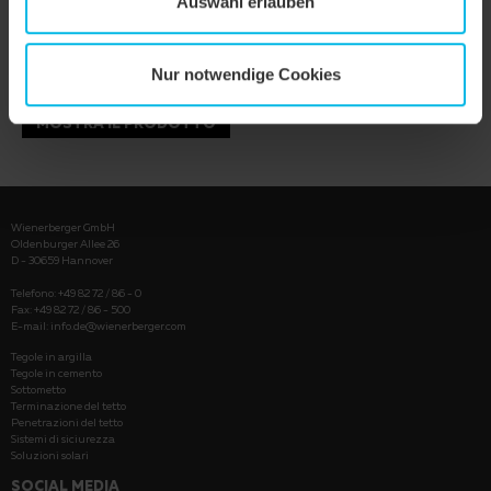
Auswahl erlauben
Nur notwendige Cookies
MOSTRA IL PRODOTTO
Wienerberger GmbH
Oldenburger Allee 26
D - 30659 Hannover
Telefono: +49 82 72 / 86 - 0
Fax: +49 82 72 / 86 - 500
E-mail:
info.de@wienerberger.com
Tegole in argilla
Tegole in cemento
Sottometto
Terminazione del tetto
Penetrazioni del tetto
Sistemi di siciurezza
Soluzioni solari
SOCIAL MEDIA