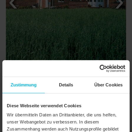
DETTAGLI
Zustimmung
Details
Über Cookies
CLASSI
FUTURA
Diese Webseite verwendet Cookies
Famiglia di
Tegola piana
prodotto
Wir übermitteln Daten an Drittanbieter, die uns helfen,
unser Webangebot zu verbessern. In diesem
Gruppo
Tegole
Zusammenhang werden auch Nutzungsprofile gebildet
prodotto