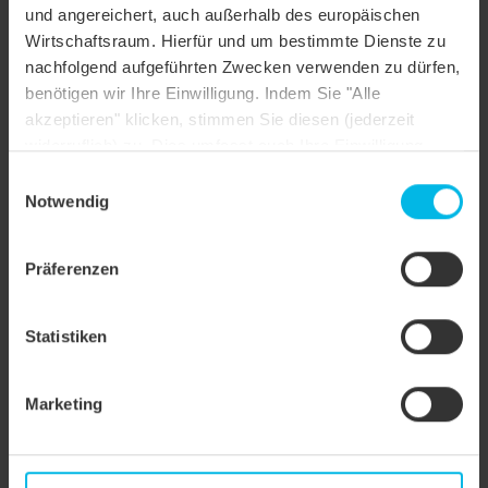
und angereichert, auch außerhalb des europäischen
Tipologia
Wirtschaftsraum. Hierfür und um bestimmte Dienste zu
Casa unifamiliare
oggetto
nachfolgend aufgeführten Zwecken verwenden zu dürfen,
benötigen wir Ihre Einwilligung. Indem Sie "Alle
Forma del tetto
Tetto a due falde
akzeptieren" klicken, stimmen Sie diesen (jederzeit
widerruflich) zu. Dies umfasst auch Ihre Einwilligung
Colore
rosso smaltato
nach Art. 49 (1) (a) DSGVO. Sie können Ihre
Einwilligungsauswahl
Finitura della
Einstellungen ändern oder die Datenverarbeitung
Notwendig
FINESSE
superficie
ablehnen.
Stile
Nordico
Präferenzen
costruzione
Tipo di
Tegola uscita tubo, Tegola uscita tubo,
Statistiken
applicazione
Timpano, Timpano
Marketing