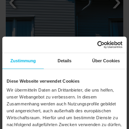
Zustimmung
Details
Über Cookies
DETTAGLI
Diese Webseite verwendet Cookies
Wir übermitteln Daten an Drittanbieter, die uns helfen,
CLASSI
FUTURA
unser Webangebot zu verbessern. In diesem
Zusammenhang werden auch Nutzungsprofile gebildet
Famiglia di prodotto
Tegola piana
und angereichert, auch außerhalb des europäischen
Gruppo prodotto
Tegole
Wirtschaftsraum. Hierfür und um bestimmte Dienste zu
nachfolgend aufgeführten Zwecken verwenden zu dürfen,
Tipologia oggetto
Condominio