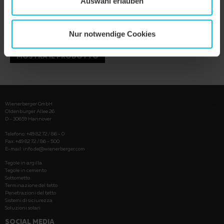
Auswahl erlauben
Nur notwendige Cookies
MOSTRA IL PRODOTTO
Wienerberger GmbH
Oldenburger Allee 26
D - 30659 Hannover
Telefono: +49 82 72 / 86 - 0
Fax: +49 82 72 / 86 - 500
E-mail:
info.de@wienerberger.com
Tegole in argilla
Tegole in cemento
Sottometto
Terminazione del tetto
Penetrazioni del tetto
Sistemi di siciurezza
Soluzioni solari
SOCIAL MEDIA