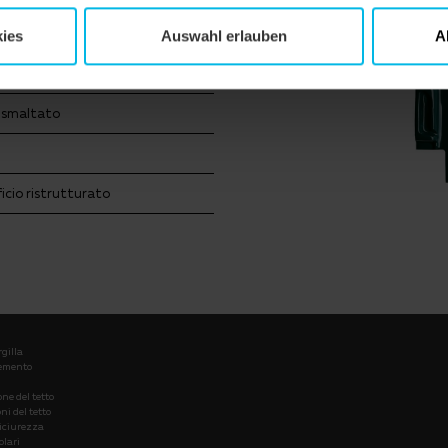
blico
ies
Auswahl erlauben
A
iglione
 smaltato
icio ristrutturato
rgilla
cemento
ne del tetto
i del tetto
siciurezza
olari