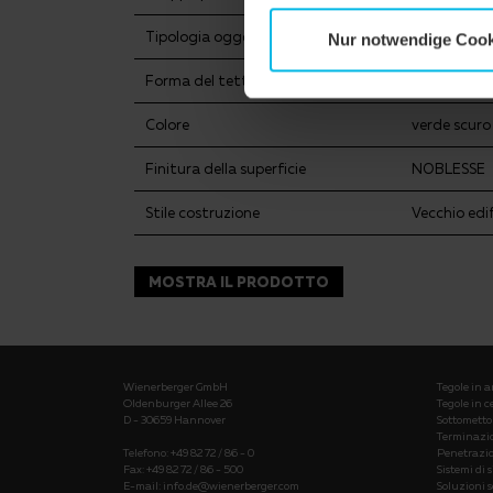
Tipologia oggetto
Edificio pub
Nur notwendige Cook
Forma del tetto
Tetto a pad
Colore
verde scuro
Finitura della superficie
NOBLESSE
Stile costruzione
Vecchio edif
MOSTRA IL PRODOTTO
Wienerberger GmbH
Tegole in a
Oldenburger Allee 26
Tegole in 
D - 30659 Hannover
Sottometto
Terminazio
Telefono: +49 82 72 / 86 - 0
Penetrazion
Fax: +49 82 72 / 86 - 500
Sistemi di 
E-mail:
info.de@wienerberger.com
Soluzioni s