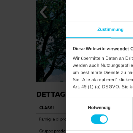
Zustimmung
Diese Webseite verwendet 
Wir übermitteln Daten an Dr
werden auch Nutzungsprofile 
um bestimmte Dienste zu nac
Sie "Alle akzeptieren" klicke
Art. 49 (1) (a) DSGVO. Sie k
DETTAGLI
Einwilligungsauswahl
Notwendig
CLASSI
FUTURA
Famiglia di prodotto
Tegola pian
Gruppo prodotto
Tegole