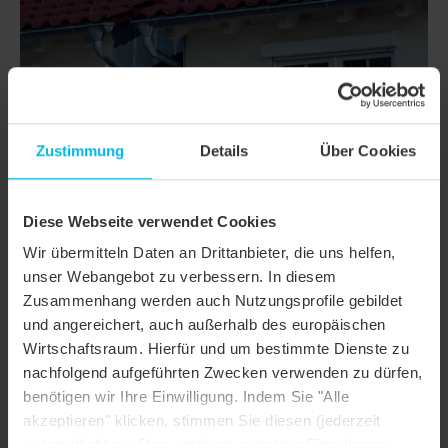
Zustimmung
Details
Über Cookies
Diese Webseite verwendet Cookies
Wir übermitteln Daten an Drittanbieter, die uns helfen,
unser Webangebot zu verbessern. In diesem
DETTAGLI
Zusammenhang werden auch Nutzungsprofile gebildet
und angereichert, auch außerhalb des europäischen
CLASSI
FUTURA
Wirtschaftsraum. Hierfür und um bestimmte Dienste zu
Famiglia di prodotto
Tegola piana
nachfolgend aufgeführten Zwecken verwenden zu dürfen,
benötigen wir Ihre Einwilligung. Indem Sie "Alle
Gruppo prodotto
Tegole
akzeptieren" klicken, stimmen Sie diesen (jederzeit
widerruflich) zu. Dies umfasst auch Ihre Einwilligung
Colore
rosso vino smaltato