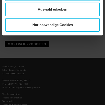
Auswahl erlauben
Nur notwendige Cookies
MOSTRA IL PRODOTTO
Wienerberger GmbH
Oldenburger Allee 26
D - 30659 Hannover
Telefono: +49 82 72 / 86 - 0
Fax: +49 82 72 / 86 - 500
E-mail:
info.de@wienerberger.com
Tegole in argilla
Tegole in cemento
Sottometto
Terminazione del tetto