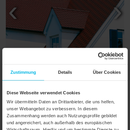
Zustimmung
Details
Über Cookies
DETTAGLI
Diese Webseite verwendet Cookies
Wir übermitteln Daten an Drittanbieter, die uns helfen,
CLASSI
KLASSIK TAGLIO TONDO
unser Webangebot zu verbessern. In diesem
Zusammenhang werden auch Nutzungsprofile gebildet
Famiglia di prodotto
Tegola a coda di castoro KLASSIK
und angereichert, auch außerhalb des europäischen
Gruppo prodotto
Tegole
Wirtschaftsraum. Hierfür und um bestimmte Dienste zu