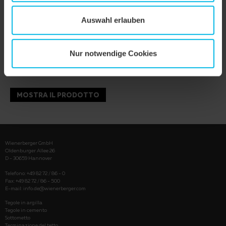
Auswahl erlauben
Nur notwendige Cookies
MOSTRA IL PRODOTTO
Wienerberger GmbH
Oldenburger Allee 26
D - 30659 Hannover
Telefono: +49 82 72 / 86 - 0
Fax: +49 82 72 / 86 - 500
E-mail:
info.de@wienerberger.com
Tegole in argilla
Tegole in cemento
Sottometto
Terminazione del tetto