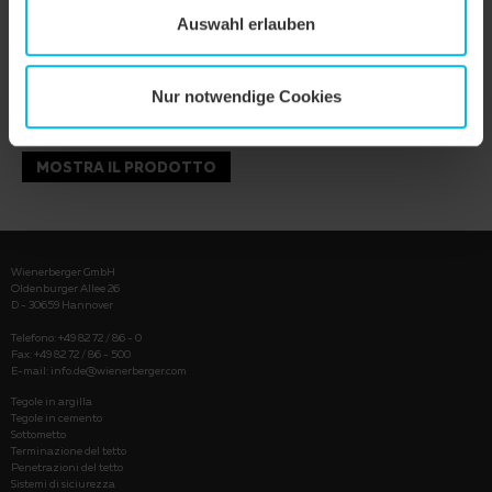
Auswahl erlauben
Nur notwendige Cookies
MOSTRA IL PRODOTTO
Wienerberger GmbH
Oldenburger Allee 26
D - 30659 Hannover
Telefono: +49 82 72 / 86 - 0
Fax: +49 82 72 / 86 - 500
E-mail:
info.de@wienerberger.com
Tegole in argilla
Tegole in cemento
Sottometto
Terminazione del tetto
Penetrazioni del tetto
Sistemi di siciurezza