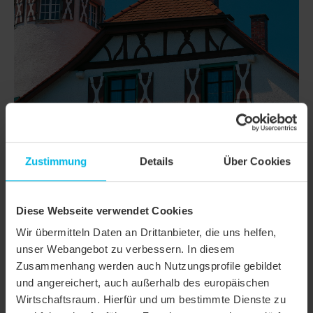
Zustimmung
Details
Über Cookies
DETTAGLI
Diese Webseite verwendet Cookies
CLASSI
KLASSIK TAGLIO TONDO
Wir übermitteln Daten an Drittanbieter, die uns helfen,
unser Webangebot zu verbessern. In diesem
Famiglia di prodotto
Tegola a coda di castoro KLASSIK
Zusammenhang werden auch Nutzungsprofile gebildet
und angereichert, auch außerhalb des europäischen
Gruppo prodotto
Tegole
Wirtschaftsraum. Hierfür und um bestimmte Dienste zu
Tipologia oggetto
Edificio pubblico