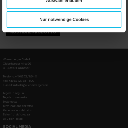
Auswahl erlauben
Nur notwendige Cookies
MOSTRA IL PRODOTTO
Wienerberger GmbH
Oldenburger Allee 26
D - 30659 Hannover
Telefono: +49 82 72 / 86 - 0
Fax: +49 82 72 / 86 - 500
E-mail:
info.de@wienerberger.com
Tegole in argilla
Tegole in cemento
Sottometto
Terminazione del tetto
Penetrazioni del tetto
Sistemi di siciurezza
Soluzioni solari
SOCIAL MEDIA