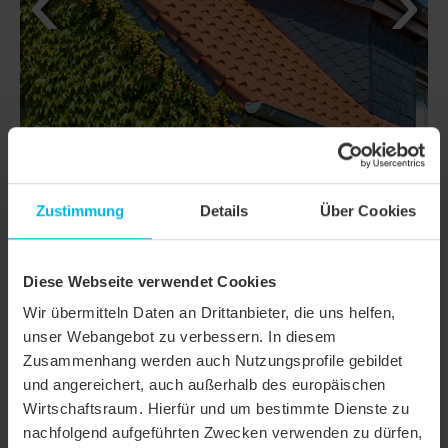
Zustimmung
Details
Über Cookies
DETTAGLI
Diese Webseite verwendet Cookies
Wir übermitteln Daten an Drittanbieter, die uns helfen,
CLASSI
MELODIE
unser Webangebot zu verbessern. In diesem
Zusammenhang werden auch Nutzungsprofile gebildet
Famiglia di prodotto
Tegola marsigliese curva
und angereichert, auch außerhalb des europäischen
Gruppo prodotto
Tegole
Wirtschaftsraum. Hierfür und um bestimmte Dienste zu
nachfolgend aufgeführten Zwecken verwenden zu dürfen,
Tipologia oggetto
Casa unifamiliare