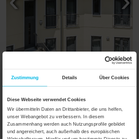
Zustimmung
Details
Über Cookies
DETTAGLI
Diese Webseite verwendet Cookies
CLASSI
PREMION
Wir übermitteln Daten an Drittanbieter, die uns helfen,
Famiglia di prodotto
Tegola piana
unser Webangebot zu verbessern. In diesem
Zusammenhang werden auch Nutzungsprofile gebildet
Gruppo prodotto
Tegole
und angereichert, auch außerhalb des europäischen
Tipologia oggetto
Edificio pubblico
Wirtschaftsraum. Hierfür und um bestimmte Dienste zu