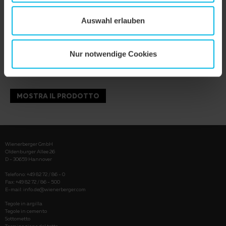
Auswahl erlauben
Nur notwendige Cookies
MOSTRA IL PRODOTTO
Wienerberger GmbH
Oldenburger Allee 26
D - 30659 Hannover
Telefono: +49 82 72 / 86 - 0
Fax: +49 82 72 / 86 - 500
E-mail:
info.de@wienerberger.com
Tegole in argilla
Tegole in cemento
Sottometto