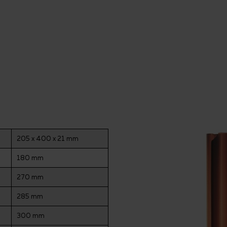
205 x 400 x 21 mm
180 mm
270 mm
285 mm
300 mm