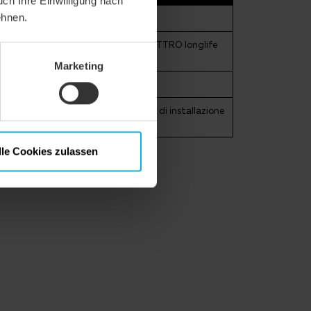
uch Ihre Einwilligung nach
ehnen.
O longlife ND extra, TRIO extra, QUATTRO longlife
Marketing
i: QUATTRO longlife extra
si prega di rispettare le direttive di installazione
lle Cookies zulassen