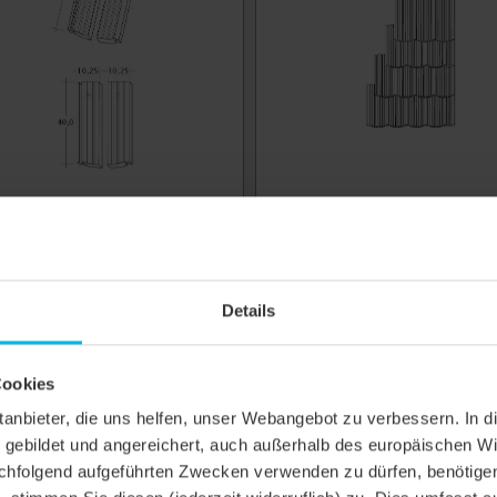
EGNO PROFIL STRANGFALZ-
DISEGNO PROFIL
ELLT-1-2
OGAUSBILDUNG-LAENGSHAL
Details
pi di costruzione.
Cookies
ittanbieter, die uns helfen, unser Webangebot zu verbessern. 
gebildet und angereichert, auch außerhalb des europäischen Wi
hfolgend aufgeführten Zwecken verwenden zu dürfen, benötigen 