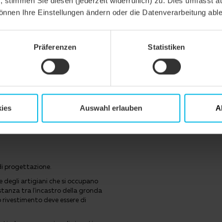
n, stimmen Sie diesen (jederzeit widerruflich) zu. Dies umfasst a
önnen Ihre Einstellungen ändern oder die Datenverarbeitung abl
alla pioggia secondo Önorm, prodotti CREATON possibili: DUO extra, DU
Präferenzen
Statistiken
enza alla pioggia aumentata secondo Önorm, prodotti CREATON possibil
za alla pioggia aumentata secondo le specifiche del fabbricante CREATON, 
TTRO longlife extra
ies
Auswahl erlauben
A
di progettazione.
e degli artigiani che si occupano
istanza tra l'incastro della gronda
no rivestimento deve essere di