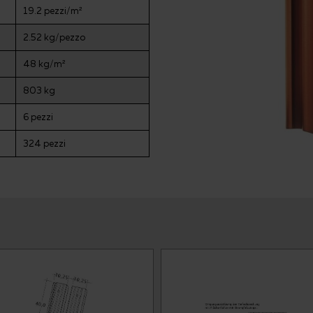
19.2 pezzi/m²
2.52 kg/pezzo
48 kg/m²
803 kg
6 pezzi
324 pezzi