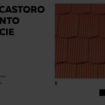
 CASTORO
ENTO
CIE
ione
co