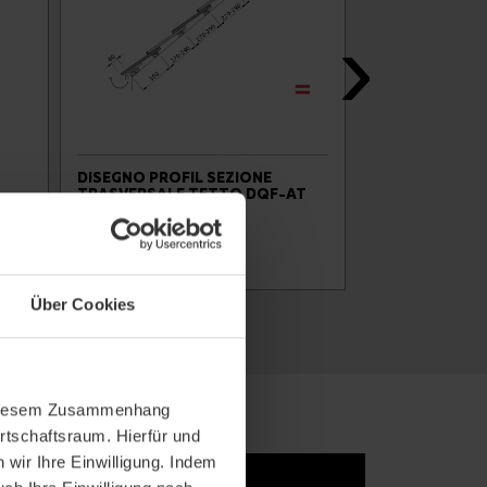
DISEGNO PROFIL SEZIONE
DISEGNO PROF
TRASVERSALE TETTO DQF-AT
TRASVERSALE
BER
Über Cookies
In diesem Zusammenhang
rtschaftsraum. Hierfür und
wir Ihre Einwilligung. Indem