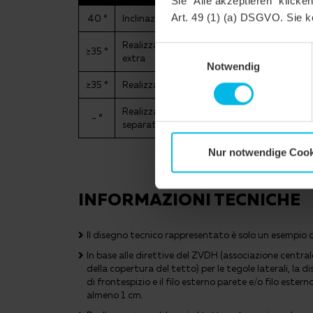
Sie "Alle akzeptieren" klicke
Art. 49 (1) (a) DSGVO. Sie k
40 °
Inclinazione tetto regolare (A)
Realizzazione di un sottotetto resistente 
Einwilligungsauswahl
≥35 °
extra
Notwendig
≥35 °
Realizzazione di un sottotetto con resist
Realizzazione di un sottotetto con resisten
- °
separate, prodotti CREATON possibili: QUA
Nur notwendige Cook
INFORMAZIONI TECNICHE
Il disegno tecnico rappresentato è solo un esempio 
In base alle direttive del ZVDH (associazione central
della copertura del tetto) per le tegole laterali, la d
di frontespizio e il filo esterno parete e/o filo ester
almeno 1 cm.