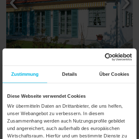
Zustimmung
Details
Über Cookies
DETTAGLI
Diese Webseite verwendet Cookies
CLASSI
RATIO HÖN
Wir übermitteln Daten an Drittanbieter, die uns helfen,
unser Webangebot zu verbessern. In diesem
Famiglia di
Tegola marsigliese/tegola marsigliese a
prodotto
doppia conca
Zusammenhang werden auch Nutzungsprofile gebildet
und angereichert, auch außerhalb des europäischen
Gruppo prodotto
Tegole
Wirtschaftsraum. Hierfür und um bestimmte Dienste zu