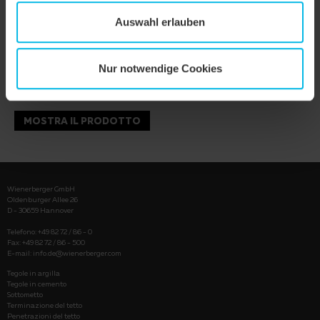
Auswahl erlauben
Nur notwendige Cookies
MOSTRA IL PRODOTTO
Wienerberger GmbH
Oldenburger Allee 26
D - 30659 Hannover
Telefono: +49 82 72 / 86 - 0
Fax: +49 82 72 / 86 - 500
E-mail:
info.de@wienerberger.com
Tegole in argilla
Tegole in cemento
Sottometto
Terminazione del tetto
Penetrazioni del tetto