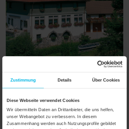
Zustimmung
Details
Über Cookies
DETTAGLI
CLASSI
RATIO HÖN
Diese Webseite verwendet Cookies
Famiglia di
Tegola marsigliese/tegola marsigliese a
Wir übermitteln Daten an Drittanbieter, die uns helfen,
prodotto
doppia conca
unser Webangebot zu verbessern. In diesem
Gruppo
Zusammenhang werden auch Nutzungsprofile gebildet
Tegole
prodotto