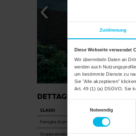
Zustimmung
Diese Webseite verwendet 
Wir übermitteln Daten an Dr
werden auch Nutzungsprofile 
um bestimmte Dienste zu nac
Sie "Alle akzeptieren" klicke
Art. 49 (1) (a) DSGVO. Sie k
DETTAGLI
Einwilligungsauswahl
Notwendig
CLASSI
RATIO HÖN
Famiglia di prodotto
Tegola marsigliese/teg
Gruppo prodotto
Tegole