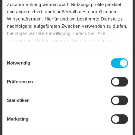
QUATTRO longlife extra
Zusammenhang werden auch Nutzungsprofile gebildet
und angereichert, auch außerhalb des europäischen
Wirtschaftsraum. Hierfür und um bestimmte Dienste zu
nachfolgend aufgeführten Zwecken verwenden zu dürfen,
INFORMAZIONI TECNICHE
benötigen wir Ihre Einwilligung. Indem Sie "Alle
akzeptieren" klicken, stimmen Sie diesen (jederzeit
widerruflich) zu. Dies umfasst auch Ihre Einwilligung
Per le inclinazioni del tetto standard di CREATON, fare
riferimento alla lettera tipo.
nach Art. 49 (1) (a) DSGVO. Sie können Ihre
Einwilligungsauswahl
Einstellungen ändern oder die Datenverarbeitung
Notwendig
ablehnen.
Präferenzen
ASSORTIMENTO ACCESSORI
Statistiken
Marketing