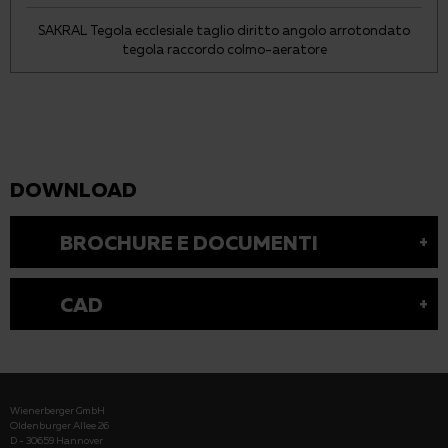
SAKRAL Tegola ecclesiale taglio diritto angolo arrotondato
tegola raccordo colmo-aeratore
DOWNLOAD
BROCHURE E DOCUMENTI
CAD
Wienerberger GmbH
Oldenburger Allee 26
D - 30659 Hannover