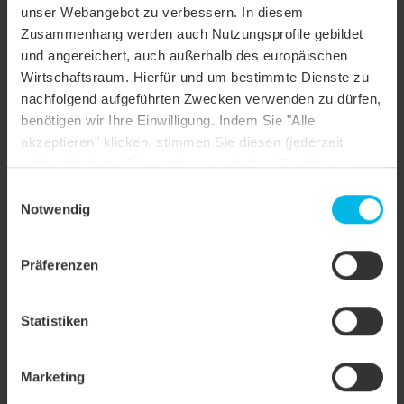
unser Webangebot zu verbessern. In diesem
Tipologia
Zusammenhang werden auch Nutzungsprofile gebildet
Casa unifamiliare
oggetto
und angereichert, auch außerhalb des europäischen
Wirtschaftsraum. Hierfür und um bestimmte Dienste zu
Forma del
Tetto a due falde
nachfolgend aufgeführten Zwecken verwenden zu dürfen,
tetto
benötigen wir Ihre Einwilligung. Indem Sie "Alle
Colore
tonalità ardesia ingobbiata
akzeptieren" klicken, stimmen Sie diesen (jederzeit
widerruflich) zu. Dies umfasst auch Ihre Einwilligung
Finitura
nach Art. 49 (1) (a) DSGVO. Sie können Ihre
Einwilligungsauswahl
della
NUANCE
Einstellungen ändern oder die Datenverarbeitung
Notwendig
superficie
ablehnen.
Stile
Altro
costruzione
Präferenzen
Tegola uscita tubo, Tegola uscita tubo, Tegola
raccordo colmo-aeratore, Tegola raccordo
Statistiken
Tipo di
colmo-aeratore, Tegola di colmo, Tegola di
applicazione
colmo, Timpano, Timpano, Gronda di
frontespizio, Gronda di frontespizio
Marketing