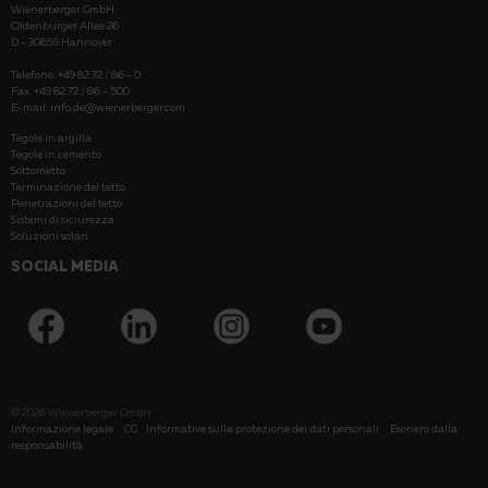
Wienerberger GmbH
Oldenburger Allee 26
D - 30659 Hannover
Telefono: +49 82 72 / 86 - 0
Fax: +49 82 72 / 86 - 500
E-mail:
info.de@wienerberger.com
Tegole in argilla
Tegole in cemento
Sottometto
Terminazione del tetto
Penetrazioni del tetto
Sistemi di siciurezza
Soluzioni solari
SOCIAL MEDIA
© 2026
Wienerberger GmbH
Informazione legale
CG
Informative sulla protezione dei dati personali
Esonero dalla
responsabilità